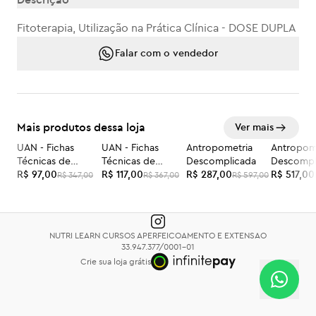
Descrição
Fitoterapia, Utilização na Prática Clínica - DOSE DUPLA
Falar com o vendedor
Mais produtos dessa loja
Ver mais
UAN - Fichas
UAN - Fichas
Antropometria
Antropom
-72%
-68%
-52%
-48%
Técnicas de
Técnicas de
Descomplicada
Descompl
Preparações - ON-
R$ 97,00
Preparações -
R$ 117,00
R$ 287,00
DOSE DU
R$ 517,00
R$ 347,00
R$ 367,00
R$ 597,00
LINE somente
PRESENCIAL
NUTRI LEARN CURSOS APERFEICOAMENTO E EXTENSAO
33.947.377/0001-01
Crie sua loja grátis