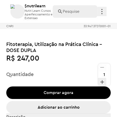
$nutrilearn
$nutrilearn
Nutri Learn Cursos
Nutri Learn Cursos
Aperfeicoamento e
Aperfeicoamento e
Extensao
Extensao
CNPJ
33.947.377/0001-01
Fitoterapia, Utilização na Prática Clínica -
DOSE DUPLA
R$ 247,00
Quantidade
Comprar agora
Adicionar ao carrinho