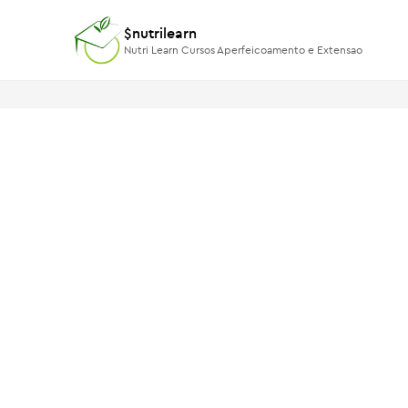
$nutrilearn
$nutrilearn
Nutri Learn Cursos Aperfeicoamento e Extensao
Nutri Learn Cursos Aperfeicoamento e Extensao