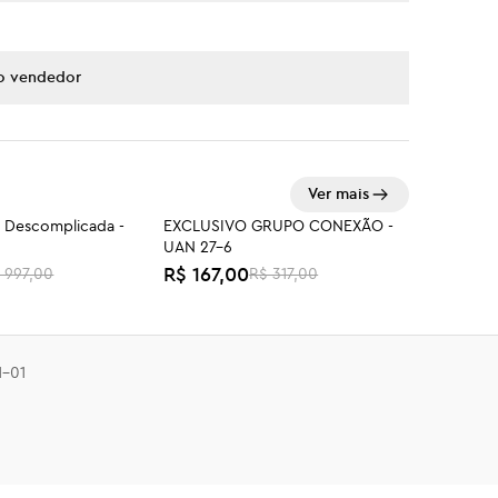
o vendedor
Ver mais
 Descomplicada -
EXCLUSIVO GRUPO CONEXÃO -
-47%
UAN 27-6
R$ 167,00
 997,00
R$ 317,00
- Dose Dupla
Mapa da Virada Profissional
R$ 297,00
1-01