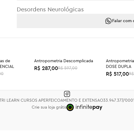
Desordens Neurológicas
Falar com 
cas de
Antropometria Descomplicada
Antropometria
-52%
-48%
SENCIAL
DOSE DUPLA
R$ 287,00
R$ 597,00
R$ 517,00
00
R$
etriose -
TPM, SOMP e Endometriose -
Ser Escolhida 
DOSE DUPLA
R$ 247,00
R$ 277,00
TRI LEARN CURSOS APERFEICOAMENTO E EXTENSAO
33.947.377/000
Crie sua loja grátis