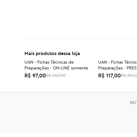
Mais produtos dessa loja
UAN - Fichas Técnicas de
UAN - Fichas Técni
-72%
-68%
Preparações - ON-LINE somente
Preparações - PRE
R$ 97,00
R$ 117,00
R$ 347,00
R$ 367,
EXCLUSIVO GRUPO CONEXÃO
TPM, SOMP e Endom
-47%
TPM SOMP Endometriose 25-07
INDIVIDUAL
R$ 147,00
R$ 197,00
R$ 277,00
NU