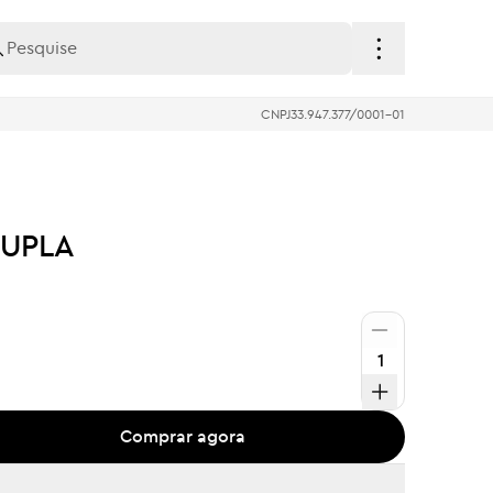
CNPJ
33.947.377/0001-01
DUPLA
Comprar agora