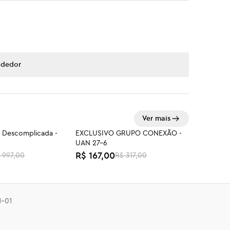
ndedor
Ver mais
 Descomplicada -
EXCLUSIVO GRUPO CONEXÃO -
-47%
UAN 27-6
R$ 167,00
 997,00
R$ 317,00
- Dose Dupla
Mapa da Virada Profissional
R$ 297,00
1-01