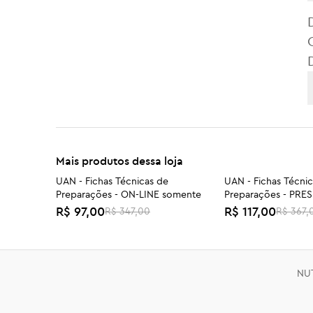
Mais produtos dessa loja
UAN - Fichas Técnicas de
UAN - Fichas Técni
-72%
-68%
Preparações - ON-LINE somente
Preparações - PRE
R$ 97,00
R$ 117,00
R$ 347,00
R$ 367,
EXCLUSIVO GRUPO CONEXÃO
TPM, SOMP e Endom
-47%
TPM SOMP Endometriose 25-07
INDIVIDUAL
R$ 147,00
R$ 197,00
R$ 277,00
NU