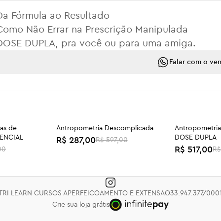
Da Fórmula ao Resultado
Como Não Errar na Prescrição Manipulada
DOSE DUPLA, pra você ou para uma amiga.
Falar com o ve
cas de
Antropometria Descomplicada
Antropometria
-52%
-48%
SENCIAL
DOSE DUPLA
R$ 287,00
R$ 597,00
R$ 517,00
00
R$
etriose -
TPM, SOMP e Endometriose -
Ser Escolhida 
DOSE DUPLA
R$ 247,00
R$ 277,00
TRI LEARN CURSOS APERFEICOAMENTO E EXTENSAO
33.947.377/000
Crie sua loja grátis