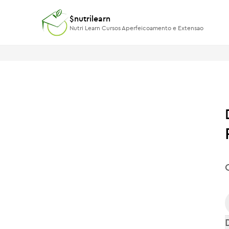
$nutrilearn
$nutrilearn
Nutri Learn Cursos Aperfeicoamento e Extensao
Nutri Learn Cursos Aperfeicoamento e Extensao