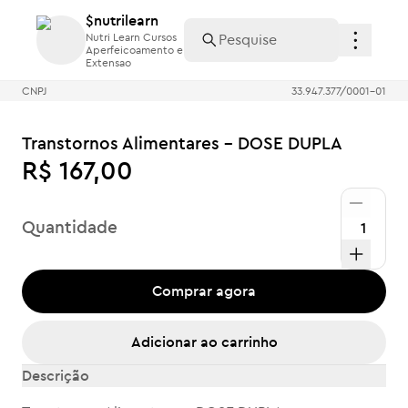
$nutrilearn
$nutrilearn
Nutri Learn Cursos
Nutri Learn Cursos
Aperfeicoamento e
Aperfeicoamento e
Extensao
Extensao
CNPJ
33.947.377/0001-01
Transtornos Alimentares - DOSE DUPLA
R$ 167,00
Quantidade
Comprar agora
Adicionar ao carrinho
Descrição