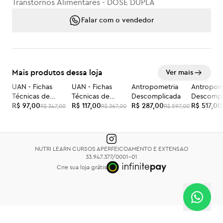
Transtornos Alimentares - DOSE DUPLA
Falar com o vendedor
Mais produtos dessa loja
Ver mais
UAN - Fichas
UAN - Fichas
Antropometria
Antropom
-72%
-68%
-52%
-48%
Técnicas de
Técnicas de
Descomplicada
Descompl
Preparações - ON-
R$ 97,00
Preparações -
R$ 117,00
R$ 287,00
DOSE DU
R$ 517,00
R$ 347,00
R$ 367,00
R$ 597,00
LINE somente
PRESENCIAL
NUTRI LEARN CURSOS APERFEICOAMENTO E EXTENSAO
33.947.377/0001-01
Crie sua loja grátis