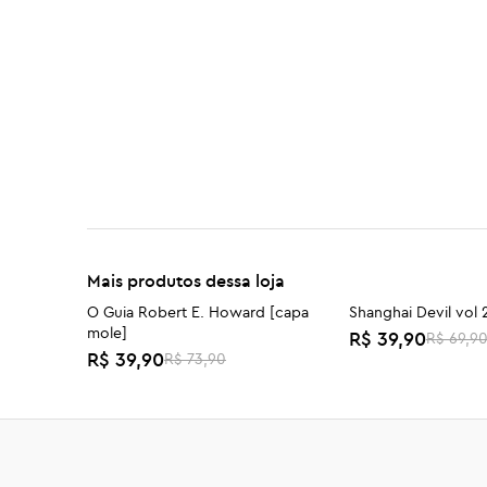
Mais produtos dessa loja
O Guia Robert E. Howard [capa
Shanghai Devil vol 
-46%
-43%
mole]
R$ 39,90
R$ 69,9
R$ 39,90
R$ 73,90
Mister No 50: Atlântico
O Mistério do Lago
R$ 59,90
R$ 36,90