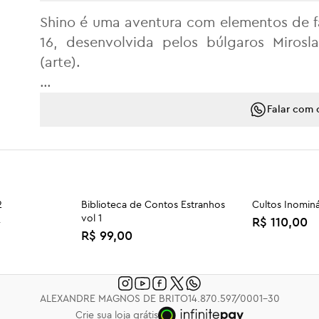
Shino é uma aventura com elementos de f
16, desenvolvida pelos búlgaros Mirosla
(arte).
Publicada originalmente em 2013, na Bulgá
Falar com 
um jovem e corajoso samurai chamado S
desde muito jovem na arte da espada, 
para recuperar seu direito de primogen
Shino percebe que sua vida mudou par
camponês das montanhas vivendo sob a
2
Biblioteca de Contos Estranhos
Cultos Inomin
vol 1
Matsumoto. O jovem samurai se torna 
R$ 110,00
0
R$ 99,00
responsabilidade sobre o destino de mu
Shanghai Devil vol 3
Nathan Never
encontrará inimigos que se tornarão seus
R$ 69,90
R$ 59,90
inimigos.
ALEXANDRE MAGNOS DE BRITO
14.870.597/0001-30
Crie sua loja grátis