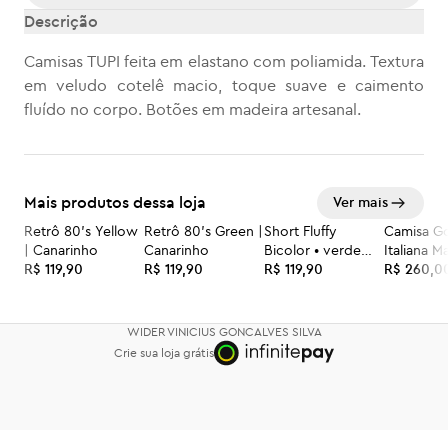
Descrição
Camisas TUPI feita em elastano com poliamida. Textura
em veludo cotelê macio, toque suave e caimento
fluído no corpo. Botões em madeira artesanal.
Mais produtos dessa loja
Ver mais
Retrô 80’s Yellow
Retrô 80’s Green |
Short Fluffy
Camisa Go
| Canarinho
Canarinho
Bicolor • verde
Italiana 
R$ 119,90
R$ 119,90
azul marinho
R$ 119,90
R$ 260,0
WIDER VINICIUS GONCALVES SILVA
Crie sua loja grátis