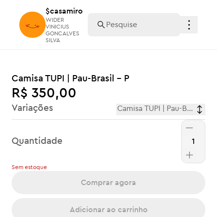
$casamiro
$casamiro
WIDER
WIDER
VINICIUS
VINICIUS
GONCALVES
GONCALVES
SILVA
SILVA
Camisa TUPI | Pau-Brasil - P
R$ 350,00
Variações
Camisa TUPI | Pau-Brasil - P
Quantidade
Sem estoque
Comprar agora
Adicionar ao carrinho